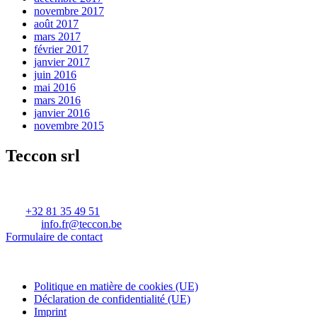
novembre 2017
août 2017
mars 2017
février 2017
janvier 2017
juin 2016
mai 2016
mars 2016
janvier 2016
novembre 2015
Teccon srl
Rue d’eghezée 6
B-5380 Forville – Fernelmont
Tel.
+32 81 35 49 51
E-mail:
info.fr@teccon.be
Formulaire de contact
Btw. BE 0477.414.501
RPR Antwerpen
Politique en matière de cookies (UE)
Déclaration de confidentialité (UE)
Imprint