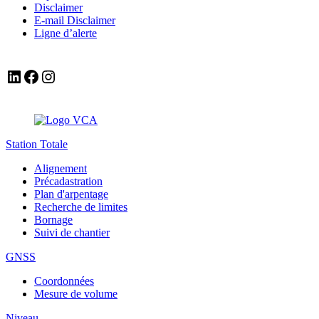
Disclaimer
E-mail Disclaimer
Ligne d’alerte
LinkedIn
Facebook
Instagram
Station Totale
Alignement
Précadastration
Plan d'arpentage
Recherche de limites
Bornage
Suivi de chantier
GNSS
Coordonnées
Mesure de volume
Niveau